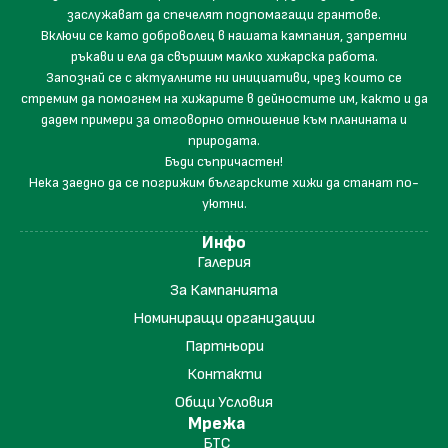
заслужават да спечелят подпомагащи грантове.
Включи се като доброволец в нашата кампания, запретни
ръкави и ела да свършим малко хижарска работа.
Запознай се с актуалните ни инициативи, чрез които се
стремим да помогнем на хижарите в дейностите им, както и да
дадем примери за отговорно отношение към планината и
природата.
Бъди съпричастен!
Нека заедно да се погрижим българските хижи да станат по-
уютни.
Инфо
Галерия
За Кампанията
Номиниращи организации
Партньори
Контакти
Общи Условия
Мрежа
БТС