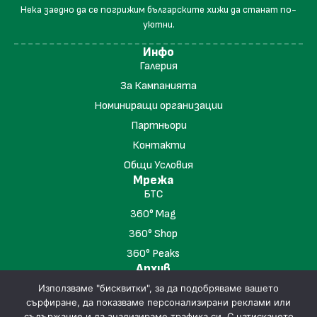
Нека заедно да се погрижим българските хижи да станат по-
уютни.
Инфо
Галерия
За Кампанията
Номиниращи организации
Партньори
Контакти
Общи Условия
Мрежа
БТС
360° Mag
360° Shop
360° Peaks
Архив
"Хижа на Годината" 2023
Използваме "бисквитки", за да подобряваме вашето
"Хижа на Годината" 2024
сърфиране, да показваме персонализирани реклами или
съдържание и да анализираме трафика си. С натискането