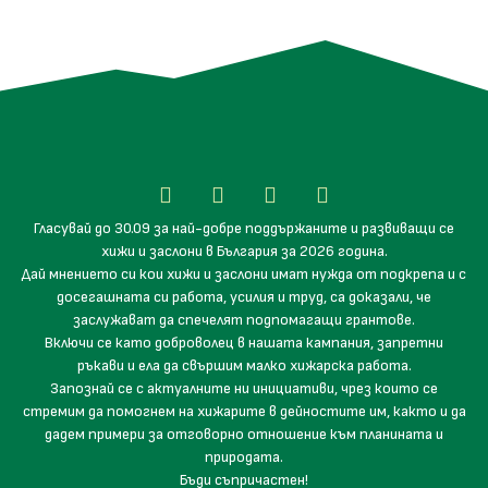
Гласувай до 30.09 за най-добре поддържаните и развиващи се
хижи и заслони в България за 2026 година.
Дай мнението си кои хижи и заслони имат нужда от подкрепа и с
досегашната си работа, усилия и труд, са доказали, че
заслужават да спечелят подпомагащи грантове.
Включи се като доброволец в нашата кампания, запретни
ръкави и ела да свършим малко хижарска работа.
Запознай се с актуалните ни инициативи, чрез които се
стремим да помогнем на хижарите в дейностите им, както и да
дадем примери за отговорно отношение към планината и
природата.
Бъди съпричастен!