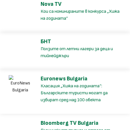
Nova TV
Кои са номинираните в конкурса „Хижа
на годината”
БНТ
Ползите от летни лагери за деца и
тийнейджъри
Euronews Bulgaria
Класация „Хижа на годината“:
Българските туристи могат да
избират сред над 100 обекта
Bloomberg TV Bulgaria