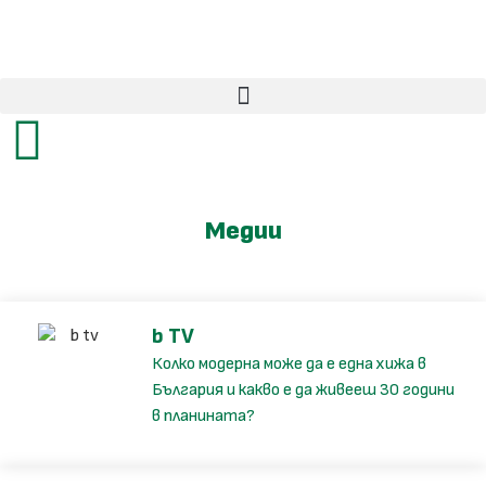
Медии
b TV
Колко модерна може да е една хижа в
България и какво е да живееш 30 години
в планината?