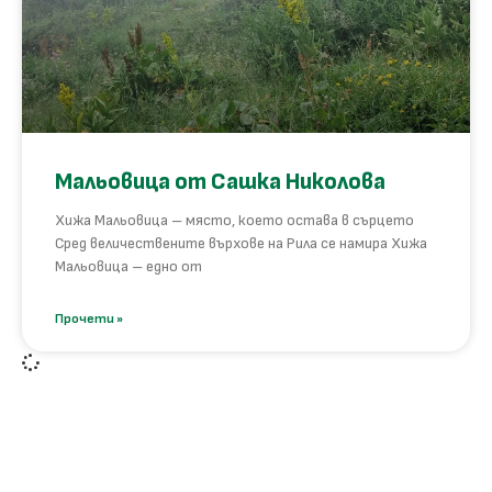
Мальовица от Сашка Николова
Хижа Мальовица – място, което остава в сърцето
Сред величествените върхове на Рила се намира Хижа
Мальовица – едно от
Прочети »