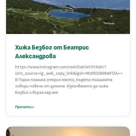
Хижа Безбог от Беатрис
Александрова
https://www.instagram.com/reel/DaK3eY2t9zK/?
utm_source=ig_web_copy_link&igsh=MzRlODBiNWFlZA==
В Пирин планина открих място, където тишината
говори повече от думите. Изкачването до хижа
Безбог и върха над нея
Прочети »