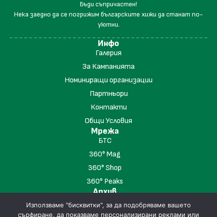
Бъди съпричастен!
Нека заедно да се погрижим българските хижи да станат по-
уютни.
Инфо
Галерия
За Кампанията
Номиниращи организации
Партньори
Контакти
Общи Условия
Мрежа
БТС
360° Mag
360° Shop
360° Peaks
Архив
"Хижа на Годината" 2023
Използваме "бисквитки", за да подобряваме вашето
"Хижа на Годината" 2024
сърфиране, да показваме персонализирани реклами или