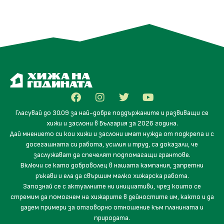
Гласувай до 30.09 за най-добре поддържаните и развиващи се
хижи и заслони в България за 2026 година.
Дай мнението си кои хижи и заслони имат нужда от подкрепа и с
досегашната си работа, усилия и труд, са доказали, че
заслужават да спечелят подпомагащи грантове.
Включи се като доброволец в нашата кампания, запретни
ръкави и ела да свършим малко хижарска работа.
Запознай се с актуалните ни инициативи, чрез които се
стремим да помогнем на хижарите в дейностите им, както и да
дадем примери за отговорно отношение към планината и
природата.