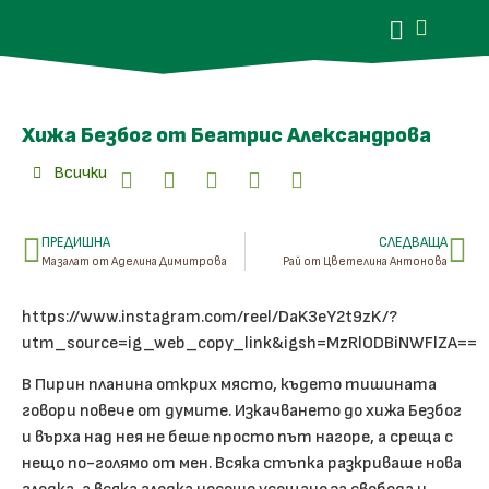
Хижа Безбог от Беатрис Александрова
Всички
ПРЕДИШНА
СЛЕДВАЩА
Мазалат от Аделина Димитрова
Рай от Цветелина Антонова
https://www.instagram.com/reel/DaK3eY2t9zK/?
utm_source=ig_web_copy_link&igsh=MzRlODBiNWFlZA==
В Пирин планина открих място, където тишината
говори повече от думите. Изкачването до хижа Безбог
и върха над нея не беше просто път нагоре, а среща с
нещо по-голямо от мен. Всяка стъпка разкриваше нова