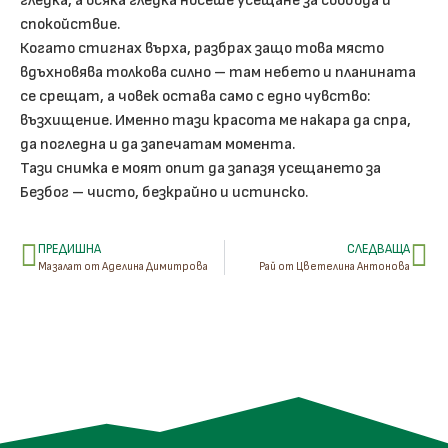
гледка, а всяка гледка носеше усещане за свобода и
спокойствие.
Когато стигнах върха, разбрах защо това място
вдъхновява толкова силно – там небето и планината
се срещат, а човек остава само с едно чувство:
възхищение. Именно тази красота ме накара да спра,
да погледна и да запечатам момента.
Тази снимка е моят опит да запазя усещането за
Безбог – чисто, безкрайно и истинско.
ПРЕДИШНА
СЛЕДВАЩА
Мазалат от Аделина Димитрова
Рай от Цветелина Антонова