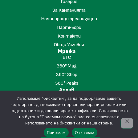
Галерия
За Кампанията
Номиниращи организации
Партньори
Контакти
Общи Условия
Мрежа
БТС
360° Mag
360° Shop
360° Peaks
Архив
"Хижа на Годината" 2023
Използваме "бисквитки", за да подобряваме вашето
"Хижа на Годината" 2024
сърфиране, да показваме персонализирани реклами или
съдържание и да анализираме трафика си. С натискането
"Хижа на Годината" 2025
на бутона "Приемам всичко" вие се съгласявате с
използването на бисквитки от наша страна.
360° Magazine © 2026
Политика за поверителност
Бисквитки
Приемам
Отказвам