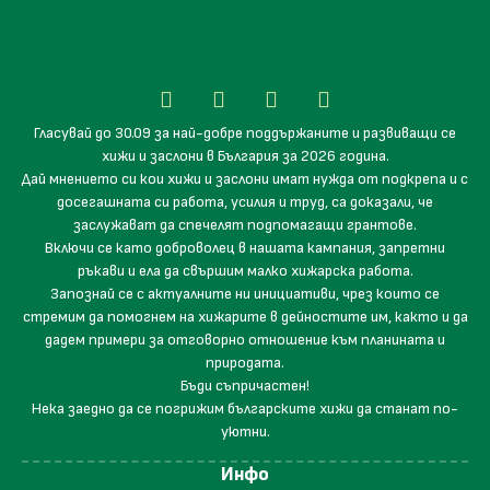
Гласувай до 30.09 за най-добре поддържаните и развиващи се
хижи и заслони в България за 2026 година.
Дай мнението си кои хижи и заслони имат нужда от подкрепа и с
досегашната си работа, усилия и труд, са доказали, че
заслужават да спечелят подпомагащи грантове.
Включи се като доброволец в нашата кампания, запретни
ръкави и ела да свършим малко хижарска работа.
Запознай се с актуалните ни инициативи, чрез които се
стремим да помогнем на хижарите в дейностите им, както и да
дадем примери за отговорно отношение към планината и
природата.
Бъди съпричастен!
Нека заедно да се погрижим българските хижи да станат по-
уютни.
Инфо