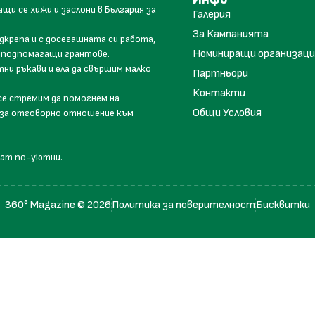
ащи се хижи и заслони в България за
Галерия
За Кампанията
дкрепа и с досегашната си работа,
Номиниращи организаци
ят подпомагащи грантове.
ни ръкави и ела да свършим малко
Партньори
Контакти
 се стремим да помогнем на
Общи Условия
и за отговорно отношение към
нат по-уютни.
360° Magazine © 2026
Политика за поверителност
Бисквитки