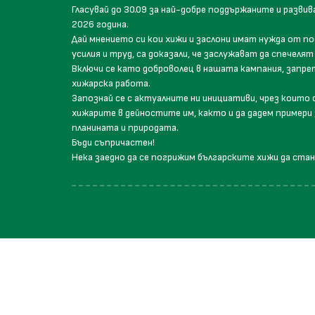
Гласувай до 30.09 за най-добре поддържаните и развив
2026 година.
Дай мнението си кои хижи и заслони имат нужда от по
усилия и труд, са доказали, че заслужават да спечел
Включи се като доброволец в нашата кампания, запрет
хижарска работа.
Запознай се с актуалните ни инициативи, чрез които
хижарите в дейностите им, както и да дадем пример
планината и природата.
Бъди съпричастен!
Нека заедно да се погрижим българските хижи да ста