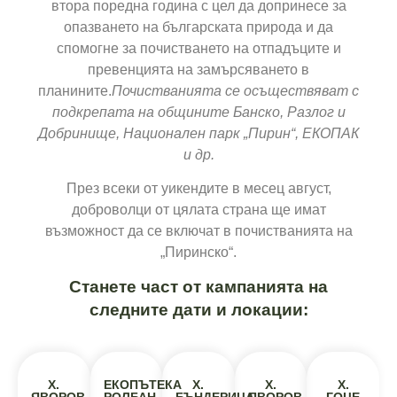
втора поредна година с цел да допринесе за
опазването на българската природа и да
спомогне за почистването на отпадъците и
превенцията на замърсяването в
планините.
Почистванията се осъществяват с
подкрепата на общините Банско, Разлог и
Добринище, Национален парк „Пирин“, ЕКОПАК
и др.
През всеки от уикендите в месец август,
доброволци от цялата страна ще имат
възможност да се включат в почистванията на
„Пиринско“.
Станете част от кампанията на
следните дати и локации:
Х.
ЕКОПЪТЕКА
Х.
Х.
Х.