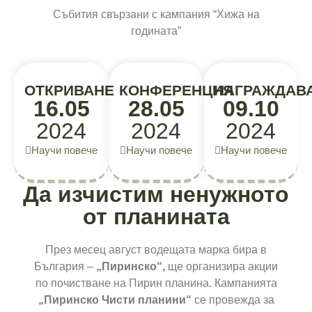
Събития свързани с кампания “Хижа на
годината”
ОТКРИВАНЕ
КОНФЕРЕНЦИЯ
НАГРАЖДАВ
16.05
28.05
09.10
2024
2024
2024
Научи повече
Научи повече
Научи повече
Да изчистим ненужното
от планината
През месец август водещата марка бира в
България –
„Пиринско“,
ще организира акции
по почистване на Пирин планина. Кампанията
„Пиринско Чисти планини“
се провежда за