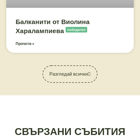
Балканити от Виолина
Харалампиева
победител
Прочети »
Разгледай всички
СВЪРЗАНИ СЪБИТИЯ