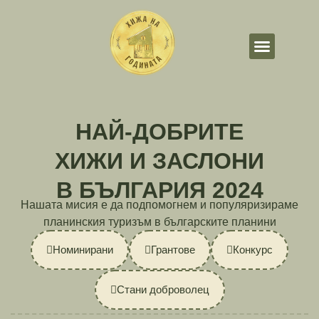
Стани добровол
НАЙ-ДОБРИТЕ
ХИЖИ И ЗАСЛОНИ
В БЪЛГАРИЯ 2024
Нашата мисия е да подпомогнем и популяризираме
планинския туризъм в българските планини
Номинирани
Грантове
Конкурс
Стани доброволец