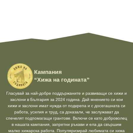
Кампания
“Хижа на годината”
Гласувай за най-добре поддържаните и развиващи се хижи и
заслони в България за 2024 година. Дай мнението си кои
хижи и заслони имат нужда от подкрепа и с досегашната си
работа, усилия и труд, са доказали, че заслужават да
спечелят подпомагащи грантове. Включи се като доброволец
в нашата кампания, запретни ръкави и ела да свършим
малко хижарска работа. Популяризирай любимата си хижа