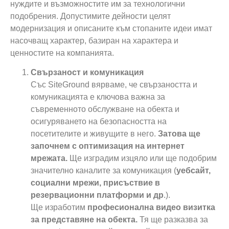
нуждите и възможностите им за технологични
подобрения. Допустимите дейности целят
модернизация и описаните към стопаните идеи имат
насочващ характер, базиран на характера и
ценностите на компанията.
Свързаност и комуникация
Със SiteGround вярваме, че свързаността и
комуникацията е ключова важна за
съвременното обслужване на обекта и
осигуряването на безопасността на
посетителите и живущите в него.
Затова ще
започнем с оптимизация на интернет
мрежата.
Ще изградим изцяло или ще подобрим
значително каналите за комуникация (
уебсайт,
социални мрежи, присъствие в
резервационни платформи и др
.).
Ще изработим
професионална видео визитка
за представяне на обекта.
Тя ще разказва за