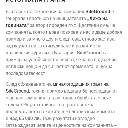
Българската технологична компания
SiteGround
е
генерален партньор на инициативата
„Хижа на
годината“
за втори пореден път. Щастливи сме, че
компанията, която първа повярва в нас и даде добрия
пример и за много други след това, отново застава
зад каузата ни за стимулиране и развитие на
планинския туризъм в България.
SiteGround
са
пример за устойчивост и вярват, че за да подкрепиш
истински нещо и да си част от промяната, е нужна
последователност.
След обявяването на
миналогодишния грант на
SiteGround,
техния пример веднага бе последван от
още две компании, а тази година бройката е вече
седем. Общата стойност на грантовете за
подпомагането на хижите в България към момента
е
над 65 000 лв.
Тези резултати нагледно
затвърждават целите и ценностите на компанията –