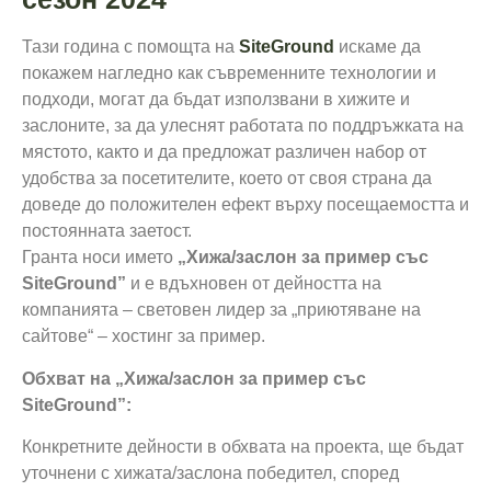
Тази година с помощта на
SiteGround
искаме да
покажем нагледно как съвременните технологии и
подходи, могат да бъдат използвани в хижите и
заслоните, за да улеснят работата по поддръжката на
мястото, както и да предложат различен набор от
удобства за посетителите, което от своя страна да
доведе до положителен ефект върху посещаемостта и
постоянната заетост.
Гранта носи името
„Хижа/заслон за пример със
SiteGround”
и е вдъхновен от дейността на
компанията – световен лидер за „приютяване на
сайтове“ – хостинг за пример.
Обхват на „Хижа/заслон за пример със
SiteGround”:
Конкретните дейности в обхвата на проекта, ще бъдат
уточнени с хижата/заслона победител, според