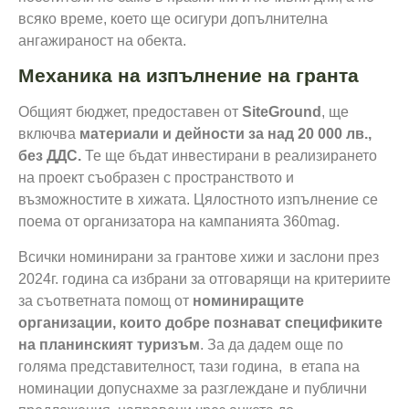
всяко време, което ще осигури допълнителна
ангажираност на обекта.
Механика на изпълнение на гранта
Общият бюджет, предоставен от
SiteGround
, ще
включва
материали и дейности за над 20 000 лв.,
без ДДС.
Те ще бъдат инвестирани в реализирането
на проект съобразен с пространството и
възможностите в хижата. Цялостното изпълнение се
поема от организатора на кампанията 360mag.
Всички номинирани за грантове хижи и заслони през
2024г. година са избрани за отговарящи на критериите
за съответната помощ от
номиниращите
организации, които добре познават спецификите
на планинският туризъм
. За да дадем още по
голяма представителност, тази година, в етапа на
номинации допуснахме за разглеждане и публични