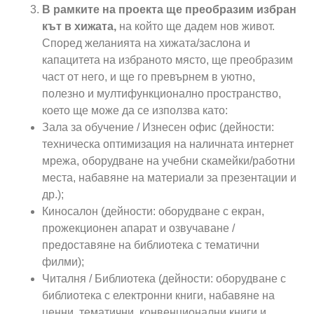
В рамките на проекта ще преобразим избран
кът в хижата,
на който ще дадем нов живот.
Според желанията на хижата/заслона и
капацитета на избраното място, ще преобразим
част от него, и ще го превърнем в уютно,
полезно и мултифункционално пространство,
което ще може да се използва като:
Зала за обучение / Изнесен офис (дейности:
техническа оптимизация на наличната интернет
мрежа, оборудване на учебни скамейки/работни
места, набавяне на материали за презентации и
др.);
Киносалон (дейности: оборудване с екран,
прожекционен апарат и озвучаване /
предоставяне на библиотека с тематични
филми);
Читалня / Библиотека (дейности: оборудване с
библиотека с електронни книги, набавяне на
ценни, тематични, конвенционални книги и