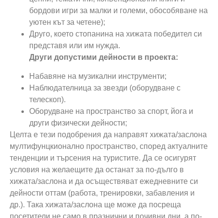
бордови игри за малки и големи, обособяване на
уютен кът за четене);
Друго, което стопанина на хижата победител си
представя или им нужда.
Други допустими дейности в проекта:
Набавяне на музикални инструменти;
Наблюдателница за звезди (оборудване с
телескоп).
Оборудване на пространство за спорт, йога и
други физически дейности;
Целта е тези подобрения да направят хижата/заслона
мултифунцкионално пространство, според актуалните
тенденции и търсения на туристите. Да се осигурят
условия на желаещите да останат за по-дълго в
хижата/заслона и да осъществяват ежедневните си
дейности оттам (работа, тренировки, забавления и
др.). Така хижата/заслона ще може да посреща
посетители не само в празнични и почивни дни, а по-