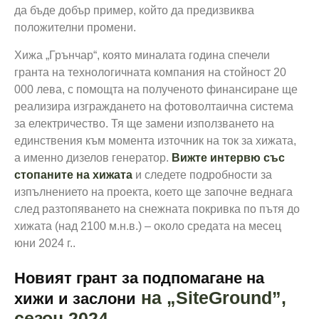
да бъде добър пример, който да предизвиква
положителни промени.
Хижа „Грънчар“, която миналата година спечели
гранта на технологичната компания на стойност 20
000 лева, с помощта на полученото финансиране ще
реализира изграждането на фотоволтаична система
за електричество. Тя ще замени използването на
единствения към момента източник на ток за хижата,
а именно дизелов генератор.
Вижте интервю със
стопаните на хижата
и следете подробности за
изпълнението на проекта, което ще започне веднага
след разтопяването на снежната покривка по пътя до
хижата (над 2100 м.н.в.) – около средата на месец
юни 2024 г..
Новият грант за подпомагане на
на „SiteGround”,
хижи и заслони
сезон 2024