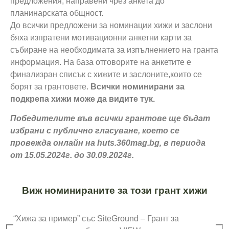
предложения, направени чрез анкета до
планинарската общност.
До всички предложени за номинации хижи и заслони
бяха изпратени мотивационни анкетни карти за
събиране на необходимата за изпълнението на гранта
информация. На база отговорите на анкетите е
финализран списък с хижите и заслоните,които се
борят за грантовете.
Всички номинирани за
подкрепа хижи може да видите тук.
Победителите във всички грантове ще бъдат
избрани с публично гласуване, което се
провежда онлайн на huts.360mag.bg, в периода
от 15.05.2024г. до 30.09.2024г.
Виж номинираните за този грант хижи
“Хижа за пример” със SiteGround – Грант за