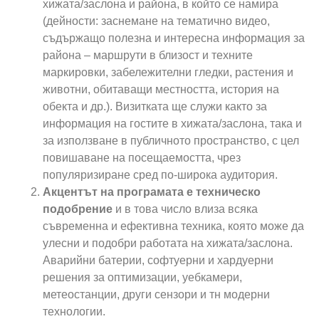
хижата/заслона и района, в който се намира
(дейности: заснемане на тематично видео,
съдържащо полезна и интересна информация за
района – маршрути в близост и техните
маркировки, забележителни гледки, растения и
животни, обитаващи местността, история на
обекта и др.). Визитката ще служи както за
информация на гостите в хижата/заслона, така и
за използване в публичното пространство, с цел
повишаване на посещаемостта, чрез
популяризиране сред по-широка аудитория.
Акцентът на програмата е техническо
подобрение
и в това число влиза всяка
съвременна и ефективна техника, която може да
улесни и подобри работата на хижата/заслона.
Аварийни батерии, софтуерни и хардуерни
решения за оптимизации, уебкамери,
метеостанции, други сензори и тн модерни
технологии.