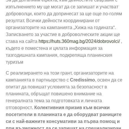
изпълнението му ще могат да се запишат и участват
доброволци, които да допринесат за ще още по-голям
резултат. Всички дейности
координирани от
организаторите на кампанията „Хижа на годината“.
Записването за участие в доброволческите акции ще
става на сайта
https://huts.360mag.bg/2024/dobrovolci/
,
където е поместена и цялата информация за
тазгодишната кампания, подкрепяща планинския
туризъм
С реализирането на този грант, организаторите на
кампанията в партньорство с
Credissimo
, освен да се
опитат да повишат условията за безопасност в
планината, обръщат повишено внимание на
генералната тема за подготовката и личната
отговорност
. Колективния призив към всички
посетители в планината е да оборудват раниците
си с най-важните консумативи за първа помощ и
при възможност да се запишат на специализиран