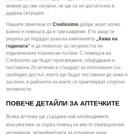
можем да сме сигурни, че ще са ни достатъчно в
дадена ситуация.
Нашите приятели от
Credissimo
добре знаят колко
важно е помощта да е там навреме. Ето защо те
решиха да подадат ръка на кампанията
„Хижа на
годината“
и да помогнат за сигурността по
отдалечените планински пътеки. С помощта на
Credissimo ще бъдат произведени, оборудвани и
поставени 20 аптечки в стандарт за използване със
свободен достъп, които ще бъдат поставени до хижи и
заслони, в районите на които се практикуват спортни
активности.
ПОВЕЧЕ ДЕТАЙЛИ ЗА АПТЕЧКИТЕ
Всяка аптечка ще съдържа най-необходимите
консумативи за първа помощ на място (превързочни
материали, дезинфектанти за отворени рани,