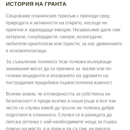
ИСТОРИЯ НА ГРАНТА
Свързваме планинския туризъм с преходи сред
природата и активности на открито, носещи ни
приятни и зареждащи емоции. Независимо дали сме
катерачи, сноубордисти, скиори, колоездачи,
любители орнитолози или туристи, за нас движението
е основополагащо.
За съжаление понякога тези толкова вълнуващи
занимания могат да се причина за малки или по-
големи инциденти и опазването на здравето на
пострадалия придобива първостепенна важност.
Всички знаем, че отговорността за собствена ни
безопасност е преди всичко в наши ръце и все пак
често се случва някой да тръгне не толкова добре
подготвен в планината. Случва се в раницата да
липсва аптечка с най-необходимите неща за първа
помощ на място, а и дори и да са там, не винаги