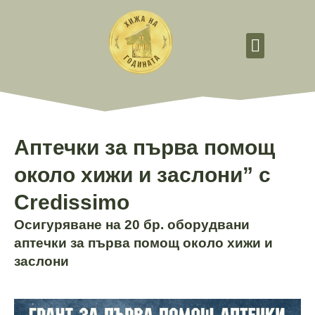
Стани добровол
Аптечки за първа помощ
около хижи и заслони” с
Credissimo
Осигуряване на 20 бр. оборудвани
аптечки за първа помощ около хижи и
заслони