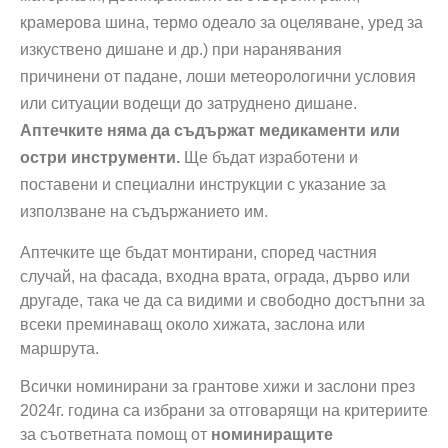
крамерова шина, термо одеало за оцеляване, уред за
изкуствено дишане и др.) при наранявания
причинени от падане, лоши метеорологични условия
или ситуации водещи до затруднено дишане.
Аптечките няма да съдържат медикаменти или
остри инструменти.
Ще бъдат изработени и
поставени и специални инструкции с указание за
използване на съдържанието им.
Аптечките ще бъдат монтирани, според частния
случай, на фасада, входна врата, ограда, дърво или
другаде, така че да са видими и свободно достъпни за
всеки преминаващ около хижата, заслона или
маршрута.
Всички номинирани за грантове хижи и заслони през
2024г. година са избрани за отговарящи на критериите
за съответната помощ от
номиниращите