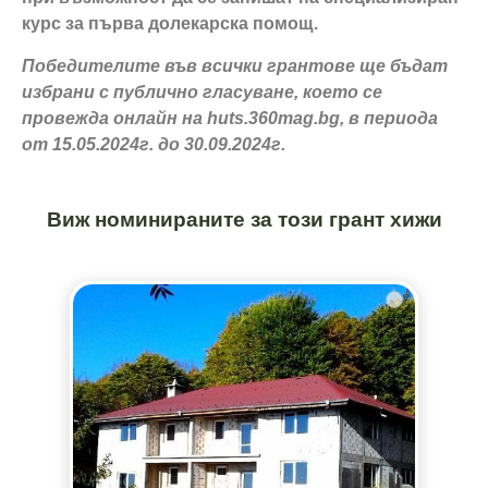
курс за първа долекарска помощ.
Победителите във всички грантове ще бъдат
избрани с публично гласуване, което се
провежда онлайн на huts.360mag.bg, в периода
от 15.05.2024г. до 30.09.2024г.
Виж номинираните за този грант хижи
Аптечки за
първа
помощ
около
хижи и
заслони" с
Credissimo
- VIEW