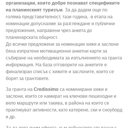
организации, които добре познават спецификите
на планинският туризъм
. За да дадем още по
голяма представителност, тази година, в етапа на
номинации допуснахме за разглеждане и публични
предложения, направени чрез анкета до
планинарската общност.
До всички предложени за номинации хижи и заслони
бяха изпратени мотивационни анкетни карти за
събиране на необходимата за изпълнението на гранта
информация. На база отговорите на анкетите е
финализран списък с хижите и заслоните, които се
борят за грантовете.
За гранта на
Credissimo
са номинирани хижи и
заслони, които се намират на ключови пешеходни и
вело маршрути или такива, в района на които се
практикуват активности, като катерене, ски и сноуборд
и др.
За да допълним ефекта, към дейностите свързани с