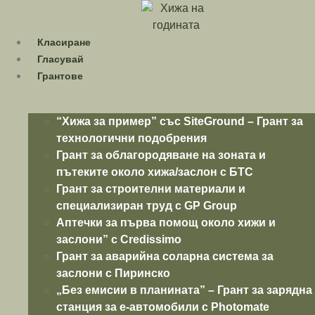
Skip
to
content
Класиране
Гласувай
Грантове
“Хижа за пример” със SiteGround – Грант за
технологични подобрения
Грант за облагородяване на зоната и
пътеките около хижа/заслон с БТС
Грант за строителни материали и
специализиран труд с GP Group
Аптечки за първа помощ около хижи и
заслони” с Credissimo
Грант за аварийна соларна система за
заслони с Пиринско
„Без емисии в планината” – Грант за зарядна
станция за e-автомобили с Photomate