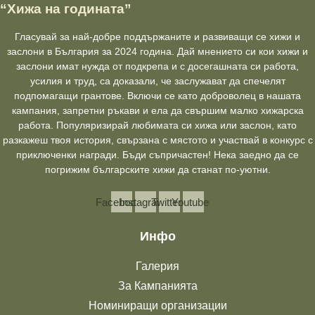
“Хижа на годината”
Гласувай за най-добре поддържаните и развиващи се хижи и
заслони в България за 2024 година. Дай мнението си кои хижи и
заслони имат нужда от подкрепа и с досегашната си работа,
усилия и труд, са доказали, че заслужават да спечелят
подпомагащи грантове. Включи се като доброволец в нашата
кампания, запретни ръкави и ела да свършим малко хижарска
работа. Популяризирай любимата си хижа или заслон, като
разкажеш твоя история, свързана с мястото и участвай в конкурс с
приключенки награди. Бъди съпричастен! Нека заедно да се
погрижим българските хижи да станат по-уютни.
Facebook
Instagram
Twitter
Youtube
Инфо
Галерия
За Кампанията
Номиниращи организации