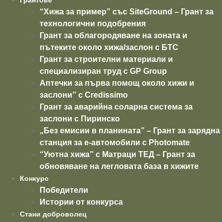
Грантове
“Хижа за пример” със SiteGround – Грант за
технологични подобрения
Грант за облагородяване на зоната и
пътеките около хижа/заслон с БТС
Грант за строителни материали и
специализиран труд с GP Group
Аптечки за първа помощ около хижи и
заслони” с Credissimo
Грант за аварийна соларна система за
заслони с Пиринско
„Без емисии в планината” – Грант за зарядна
станция за e-автомобили с Photomate
“Уютна хижа” с Матраци ТЕД – Грант за
обновяване на легловата база в хижите
Конкурс
Победители
Истории от конкурса
Стани доброволец