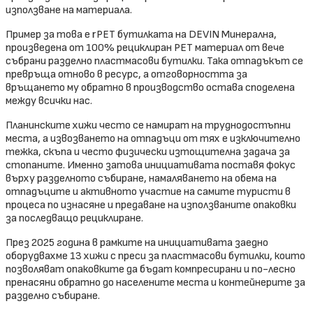
използване на материала.
Пример за това е rPET бутилката на DEVIN Минерална,
произведена от 100% рециклиран PET материал от вече
събрани разделно пластмасови бутилки. Така отпадъкът се
превръща отново в ресурс, а отговорността за
връщането му обратно в производство остава споделена
между всички нас.
Планинските хижи често се намират на труднодостъпни
места, а извозването на отпадъци от тях е изключително
тежка, скъпа и често физически изтощителна задача за
стопаните. Именно затова инициативата поставя фокус
върху разделното събиране, намаляването на обема на
отпадъците и активното участие на самите туристи в
процеса по изнасяне и предаване на използваните опаковки
за последващо рециклиране.
През 2025 година в рамките на инициативата заедно
оборудвахме 13 хижи с преси за пластмасови бутилки, които
позволяват опаковките да бъдат компресирани и по-лесно
пренасяни обратно до населените места и контейнерите за
разделно събиране.