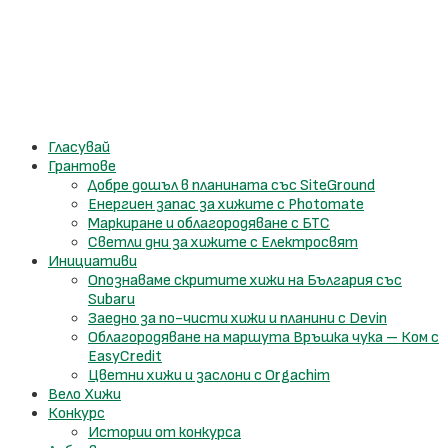
Skip to content
Гласувай
Грантове
Добре дошъл в планината със SiteGround
Енергиен запас за хижите с Photomate
Маркиране и облагородяване с БТС
Светли дни за хижите с Електросвят
Инициативи
Опознаваме скритите хижи на България със
Subaru
Заедно за по-чисти хижи и планини с Devin
Облагородяване на маршута Връшка чука – Ком с
EasyCredit
Цветни хижи и заслони с Orgachim
Вело Хижи
Конкурс
Истории от конкурса