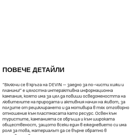
ПОВЕЧЕ ДЕТАЙЛИ
“Включи се в кръга на DEVIN – заедно за по-чисти хижи и
планини!” е цялостна интерактивна информационна
кампания, която има за цел да повиши осведомеността на
любителите на природата и активния начин на живот, за
ползите от рециклирането и да мотивира в тях отговорно
отношение към пластмасата като ресурс.
Освен към
туристите, кампанията се обръща и към широката
общественост, защото всеки един в ежедневието си има
роля за това, материалът да се върне обратно в