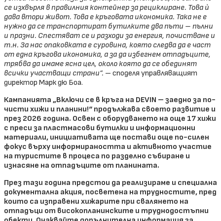
се изхвърля в правилния контейнер за рециклиране. Това ѝ
дава втори живот. Това е кръговата икономика. Така не е
нужно да се транспортират бутилките два пъти – пълни
и празни. Спестяват се и разходи за енергия, почистване и
т.н. За нас опаковката е суровина, която следва да е част
от една кръгова икономика, а за да избегнем отпадъците,
трябва да имаме ясна цел, около която да се обединят
всички участващи страни”.
– споделя управляващият
директор Марк дю Боа.
Кампанията „Включи се в кръга на DEVIN – заедно за по-
чисти хижи и планини!“ продължава своето развитие и
през 2026 година. Освен с оборудването на още 17 хижи
с преси за пластмасови бутилки и информационни
материали, инициативата ще постави още по-силен
фокус върху информираността и активното участие
на туристите в процеса по разделно събиране и
изнасяне на отпадъците от планината.
През тази година предстои да реализираме и специална
документална акция, посветена на трудностите, пред
които са изправени хижарите при свалянето на
отпадъци от високопланинските и труднодостъпни
обекти. Очаквайте допълнителна информация за