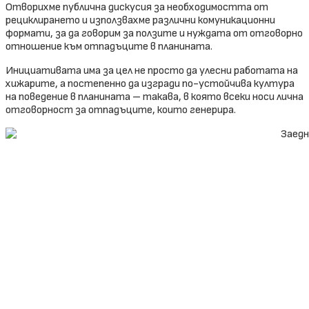
Отворихме публична дискусия за необходимостта от
рециклирането и използвахме различни комуникационни
формати, за да говорим за ползите и нуждата от отговорно
отношение към отпадъците в планината.
Инициативата има за цел не просто да улесни работата на
хижарите, а постепенно да изгради по-устойчива култура
на поведение в планината – такава, в която всеки носи лична
отговорност за отпадъците, които генерира.