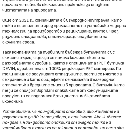
прилага устойчиви екологични практики за опазване
чистотата на природата.
Още от 2021 г., компанията е въглеродно неутрална, като
това е постигнато чрез прилагането на устойчиви модерни
технологии за производство и рециклиране, както и чрез
различни инициативи, стимулиращи опазването на
околната среда.
Така компанията за първи път въвежда бутилката със
скъсено гърло, с цел да се намали количеството на
разходваната суровина, както и специалната rPET бутилка
DEVIN, изработена от 100% рециклиран PET материал. По
този начин се редуцират отпадъците, пести се място за
съхранение и като общ ефект се намалява въглеродния
отпечатък и вредните емисии в природата. С бутилки като
тези се оползотворяват опаковките от консумираните
продукти и се подпомага връщането им в кръговата
икономика.
Установихме, че най-добрата опаковка, ако живеете на
разстояние до 80 км от завода, е стъклото. Ако живеете
по-далеч, най-добрата опаковка от гледна точка на
устойчивост е тази за еднократна употреба, но само ако