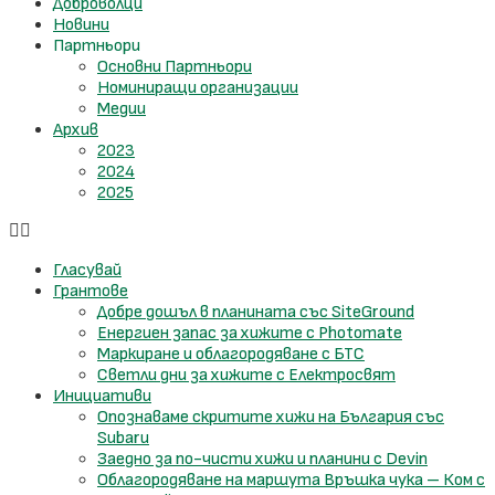
Доброволци
Новини
Партньори
Основни Партньори
Номиниращи организации
Медии
Архив
2023
2024
2025
Гласувай
Грантове
Добре дошъл в планината със SiteGround
Енергиен запас за хижите с Photomate
Маркиране и облагородяване с БТС
Светли дни за хижите с Електросвят
Инициативи
Опознаваме скритите хижи на България със
Subaru
Заедно за по-чисти хижи и планини с Devin
Облагородяване на маршута Връшка чука – Ком с