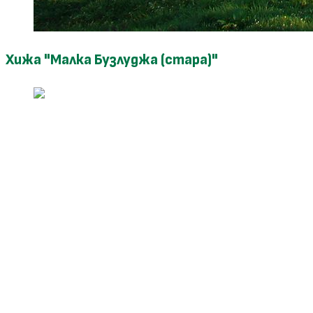
Хижа "Малка Бузлуджа (стара)"