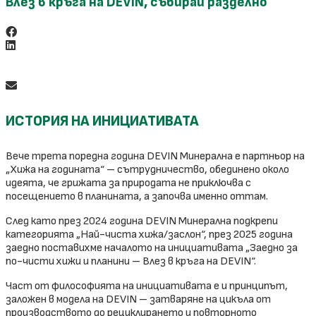
Влез в кръга на DEVIN, събирай разделно
ИСТОРИЯ НА ИНИЦИАТИВАТА
Вече трета поредна година DEVIN Минерална е партньор на
„Хижа на годината“ – сътрудничество, обединено около
идеята, че грижата за природата не приключва с
посещението в планината, а започва именно оттам.
След като през 2024 година DEVIN Минерална подкрепи
категорията „Най-чиста хижа/заслон“, през 2025 година
заедно поставихме началото на инициативата „Заедно за
по-чисти хижи и планини – Влез в кръга на DEVIN“.
Част от философията на инициативата е и принципът,
заложен в модела на DEVIN – затваряне на цикъла от
производството до рециклирането и повторното