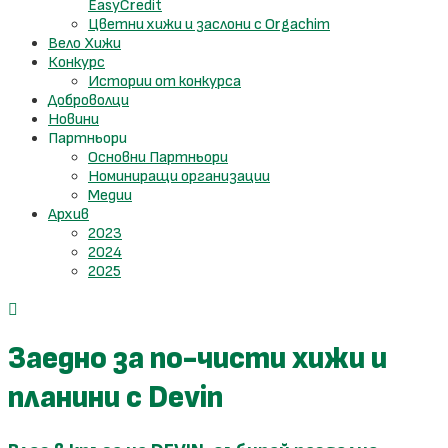
EasyCredit
Цветни хижи и заслони с Orgachim
Вело Хижи
Конкурс
Истории от конкурса
Доброволци
Новини
Партньори
Основни Партньори
Номиниращи организации
Медии
Архив
2023
2024
2025
Заедно за по-чисти хижи и
планини с Devin