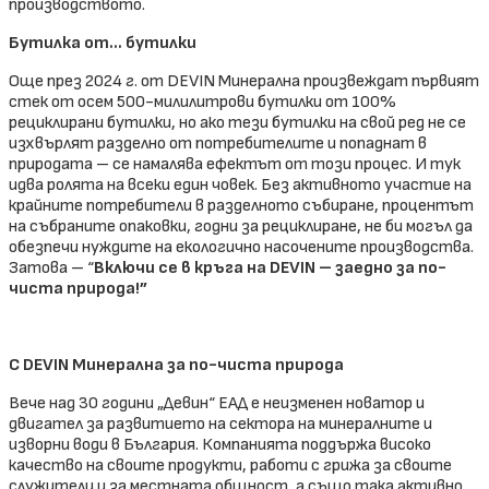
производството.
Бутилка от… бутилки
Още през 2024 г. от DEVIN Минерална произвеждат първият
стек от осем 500-милилитрови бутилки от 100%
рециклирани бутилки, но ако тези бутилки на свой ред не се
изхвърлят разделно от потребителите и попаднат в
природата – се намалява ефектът от този процес. И тук
идва ролята на всеки един човек. Без активното участие на
крайните потребители в разделното събиране, процентът
на събраните опаковки, годни за рециклиране, не би могъл да
обезпечи нуждите на екологично насочените производства.
Затова – “
Включи се в кръга на DEVIN – заедно за по-
чиста природа!”
С DEVIN Минерална за по-чиста природа
Вече над 30 години „Девин“ ЕАД е неизменен новатор и
двигател за развитието на сектора на минералните и
изворни води в България. Компанията поддържа високо
качество на своите продукти, работи с грижа за своите
служители и за местната общност, а също така активно