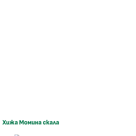
Хижа Момина скала