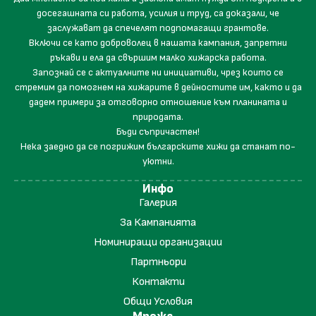
досегашната си работа, усилия и труд, са доказали, че
заслужават да спечелят подпомагащи грантове.
Включи се като доброволец в нашата кампания, запретни
ръкави и ела да свършим малко хижарска работа.
Запознай се с актуалните ни инициативи, чрез които се
стремим да помогнем на хижарите в дейностите им, както и да
дадем примери за отговорно отношение към планината и
природата.
Бъди съпричастен!
Нека заедно да се погрижим българските хижи да станат по-
уютни.
Инфо
Галерия
За Кампанията
Номиниращи организации
Партньори
Контакти
Общи Условия