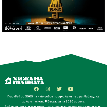
Гласувай до 30.09 за най-добре поддържаните и развиващи се
хижи и заслони в България за 2026 година.
Дай мнението си кои хижи и заслони имат нужда от подкрепа и с