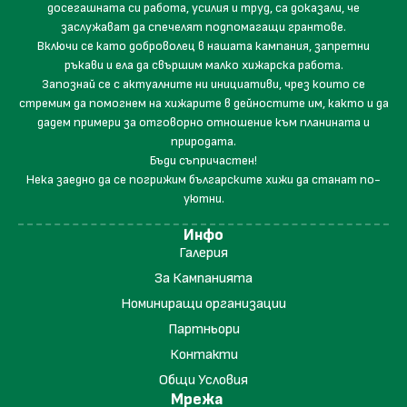
досегашната си работа, усилия и труд, са доказали, че
заслужават да спечелят подпомагащи грантове.
Включи се като доброволец в нашата кампания, запретни
ръкави и ела да свършим малко хижарска работа.
Запознай се с актуалните ни инициативи, чрез които се
стремим да помогнем на хижарите в дейностите им, както и да
дадем примери за отговорно отношение към планината и
природата.
Бъди съпричастен!
Нека заедно да се погрижим българските хижи да станат по-
уютни.
Инфо
Галерия
За Кампанията
Номиниращи организации
Партньори
Контакти
Общи Условия
Мрежа