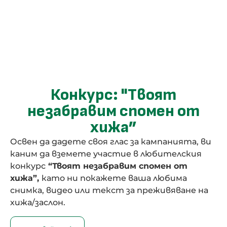
Конкурс: "Твоят
незабравим спомен от
хижа”
Освен да дадете своя глас за кампанията, ви
каним да вземете участие в любителския
конкурс
“Твоят незабравим спомен от
хижа”,
като ни покажете ваша любима
снимка, видео или текст за преживяване на
хижа/заслон.