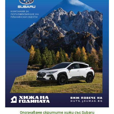
Опознаваме скритите хижи със Subaru