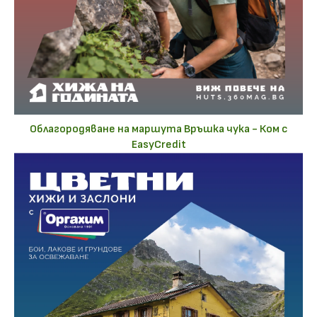
Облагородяване на маршута Връшка чука - Ком с
EasyCredit