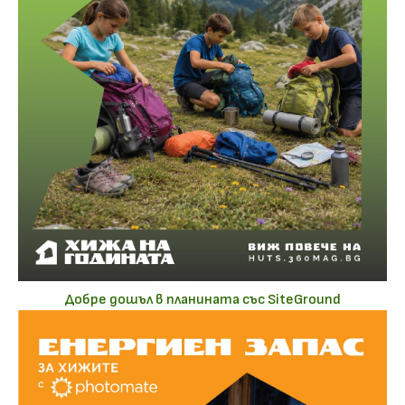
Добре дошъл в планината със SiteGround