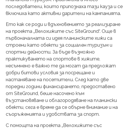
последователи, които припознаха тази кауза и се
включиха като активни дарители на кампанията.
Ето как се роди и вдъхновението за реализиране
на проекта „Велохижите със SiteGround“. Още в
първоначалната си идея планинските хижи са
строени като обекти за социален туризъм и
спортни дейности. За бъде възможно
практикуването на спортове в хижите,
несъмнено е важно те да могат да предложат
добри битови условия за посрещане и
настаняване на посетители. След като две
поредни години финансирането, предоставено
от SiteGround, беше насочено към
възстановяване и облагородяване на планински
обекти, сега е време да се обърне внимание и на
съоръженията и удобствата за спорт.
С помощта на проекта „Велохижите със