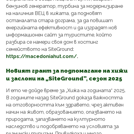
бензинов генератор, турбина за модернизиране
на наличния ВЕЦ в хижата, да подновят
останалата стара дограма, за да повишат
енергийната ефективност и да изградят нов
информационен сайт за туристите, който
разбира се намери своя дом в хостинг
семейството на SiteGround:
https://macedoniahut.com/
.
​​Новият грант за подпомагане на хижи
и заслони на „SiteGround”, сезон 2025
И ето че дойде време за „Хижа на годината“ 2025.
В годините назад SiteGround доказа важността
на отговорността към здравето, чрез активен
начин на живот, образованието, опазването на
природата, запазването на културното
наследство и подобряването на условията за
планински туризъм. Привлякоха и много