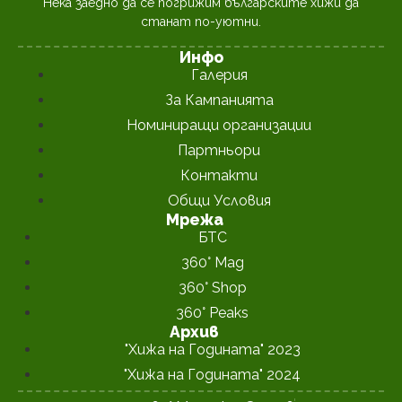
Нека заедно да се погрижим българските хижи да
станат по-уютни.
Инфо
Галерия
За Кампанията
Номиниращи организации
Партньори
Контакти
Общи Условия
Мрежа
БТС
360° Mag
360° Shop
360° Peaks
Архив
"Хижа на Годината" 2023
"Хижа на Годината" 2024