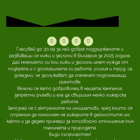
Гласувай до 30.09 за най-добре поддържаните и
развиващи се хижи и заслони в България за 2025 година.
Дай мнението си кои хижи и заслони имат нужда от
подкрепа и с досегашната си работа, усилия и труд, са
доказали, че заслужават да спечелят подпомагащи
грантове.
Включи се като доброволец в нашата кампания,
запретни ръкави и ела да свършим малко хижарска
работа.
Запознай се с актуалните ни инициативи, чрез които се
стремим да помогнем на хижарите в дейностите им,
както и да дадем примери за отговорно отношение към
планината и природата.
Бъди съпричастен!