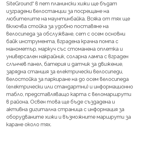
SiteGround“ в пет планински хижи ще бъдат
изградени велостанции за посрещане на
любителите на маунтинбайка. Всяка от тях ще
включва стойка за удобно поставяне на
велосипеда за обслужване, сет с осем основни
байк инструмента, вградена крачна помпа с
манометър, маркуч със стоманена оплетка и
универсален накрайник, соларна лампа с вграден
слънчев панел, батерия и датчик за движение,
зарядна станция за електрически велосипеди,
велостойка за паркиране на до осем велосипеда
(електрически или стандартни) и информационно
табло, представляващо карта с веломаршрути
в района. Освен това ще бъде създадена и
активна дигитална страница с информация за
оборудваните хижи и възможните маршрути за
каране около тях.