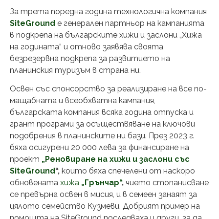
За трета поредна година технологична компания
SiteGround
е генерален партньор на кампанията
в подкрепа на българските хижи и заслони „Хижа
на годината“ и отново заявява своята
безрезервна подкрепа за развитието на
планинския туризъм в страна ни.
Освен със спонсорство за реализиране на все по-
мащабната и всеобхватна кампания,
българската компания всяка година отпуска и
грант програми за осъществяване на ключови
подобрения в планинските ни бази. През 2023 г.
бяха осигурени 20 000 лева за финансиране на
проект
„Реновиране на хижи и заслони със
SiteGround
“,
които бяха спечелени от наскоро
обновената
хижа
„Грънчар“
,
чието стопанисване
се превърна освен в мисия, и в семеен занаят за
цялото семейство Кузмеви. Добрият пример на
помощта на SiteGround последваха и други, за да