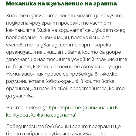
Механика на изпълнение на гранта
Хижите и заслоните, които могат да получат
подкрепа чрез грант програмите част от
кампанията “Хижа на годината” се избират след
провеждане на номинации, предложени от
членовете на дванадесетте партньорски
организация на инициативата, които са добре
запознати с настоящите условия в планинските
ни базите, както и с техните актуални нужди.
Номинационния процес се провежда в няколко
различни етапа (обсъждания), в които всяка
организация излъчва свой представител, който
да участва.
Вижте повече за
Критериите за номинации в
конкурса „Хижа на годината“
​​Победителите във всички грант програми ще
бъдат избрани с публично гласуване със