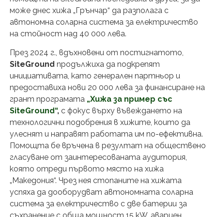
може днес хижа „Грънчар“ да разполага с
автономна соларна система за електричество
на стойност над 40 000 лева.
През 2024 г., вдъхновени от постигнатото,
SiteGround
продължиха да подкрепят
инициативата, като генерален партньор и
предоставиха нови 20 000 лева за финансиране на
грант програмата
„Хижа за пример със
SiteGround“
,
с фокус върху въвеждането на
технологични подобрения в хижите, които да
улеснят и направят работата им по-ефективна.
Помощта бе връчена в резултат на обществено
гласуване от заинтересованата аудитория,
която отреди първото място на хижа
„Македония“. Чрез нея стопаните на хижата
успяха да дооборудват автономната соларна
система за електричество с две батерии за
съхранение с обща мощност 15 kW, авариен