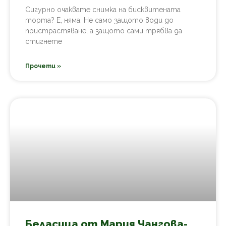
Сигурно очаквате снимка на бисквитената
торта? Е, няма. Не само защото води до
пристрастяване, а защото сами трябва да
стигнете
Прочети »
Беласица от Мария Чангова-