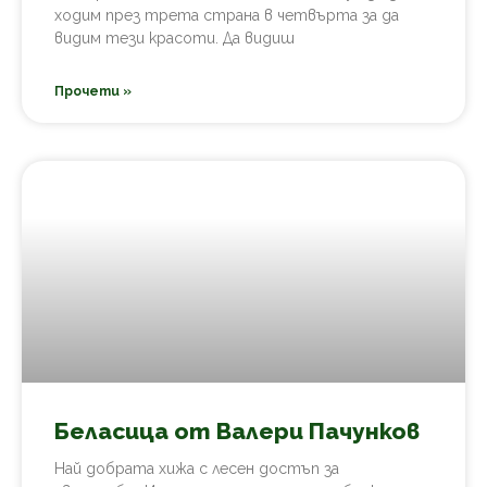
ходим през трета страна в четвърта за да
видим тези красоти. Да видиш
Прочети »
Беласица от Валери Пачунков
Най добрата хижа с лесен достъп за