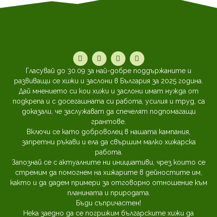
Гласувай до 30.09 за най-добре поддържаните и
развиващи се хижи и заслони в България за 2025 година.
Дай мнението си кои хижи и заслони имат нужда от
подкрепа и с досегашната си работа, усилия и труд, са
доказали, че заслужават да спечелят подпомагащи
грантове.
Включи се като доброволец в нашата кампания,
запретни ръкави и ела да свършим малко хижарска
работа.
Запознай се с актуалните ни инициативи, чрез които се
стремим да помогнем на хижарите в дейностите им,
както и да дадем примери за отговорно отношение към
планината и природата.
Бъди съпричастен!
Нека заедно да се погрижим българските хижи да