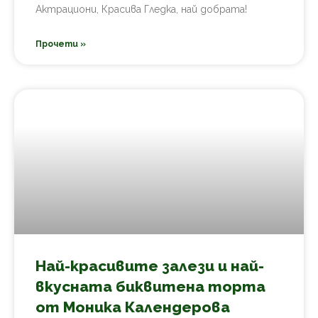
Актрациони, Красива Гледка, най добрата!
Прочети »
Най-красивите залези и най-
вкусната биквитена торта
от Моника Календерова