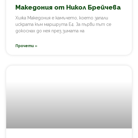
Македония от Никол Брейчева
Хижа Македония е камъчето, което запали
искрата към маршрута Е4. За първи път се
докоснах до нея през зимата на
Прочети »