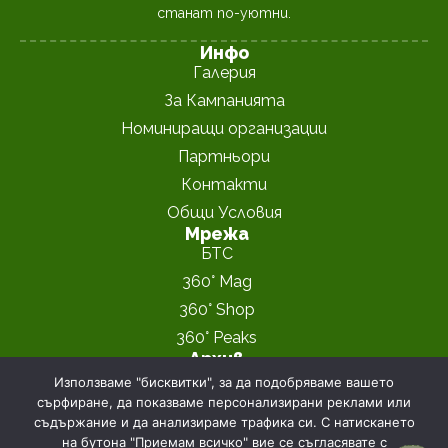
станат по-уютни.
Инфо
Галерия
За Кампанията
Номиниращи организации
Партньори
Контакти
Общи Условия
Мрежа
БТС
360° Mag
360° Shop
360° Peaks
Архив
"Хижа на Годината" 2023
Използваме "бисквитки", за да подобряваме вашето
сърфиране, да показваме персонализирани реклами или
"Хижа на Годината" 2024
съдържание и да анализираме трафика си. С натискането
360° Magazine © 2026
Политика за поверителност
на бутона "Приемам всичко" вие се съгласявате с