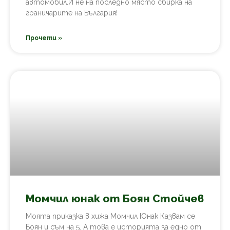
автомобил.И не на последно място сбирка на
граничарите на България!
Прочети »
Момчил юнак от Боян Стойчев
Моята приказка в хижа Момчил Юнак Казвам се
Боян и съм на 5. А това е историята за едно от