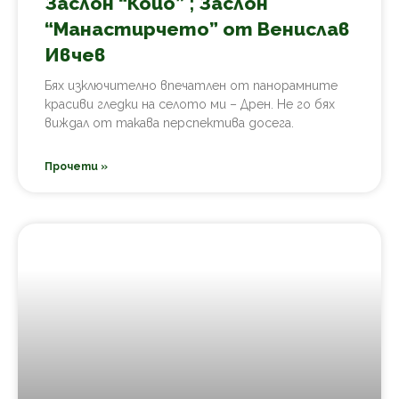
Заслон “Койо” ; Заслон
“Манастирчето” от Венислав
Ивчев
Бях изключително впечатлен от панорамните
красиви гледки на селото ми – Дрен. Не го бях
виждал от такава перспектива досега.
Прочети »