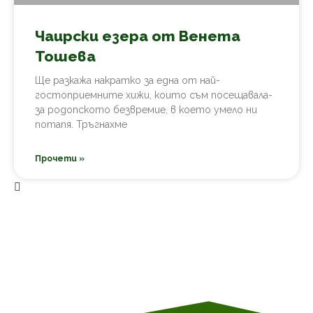
Чаирски езера от Венета
Тошева
Ще разкажа накратко за една от най-
гостоприемните хижи, които съм посещавала-
за родопското безвремие, в което умело ни
потапя. Тръгнахме
Прочети »