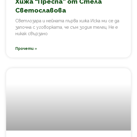
Хижа “Преспа” от Стела
Светославова
Светлозара и нейната първа хижа Иска ми се да
започна с уговорката, че съм зодия телец. Не е
никак свързано
Прочети »