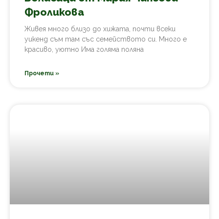
Фроликова
Живея много близо до хижата, почти всеки
уикенд съм там със семейството си. Много е
красиво, уютно Има голяма поляна
Прочети »