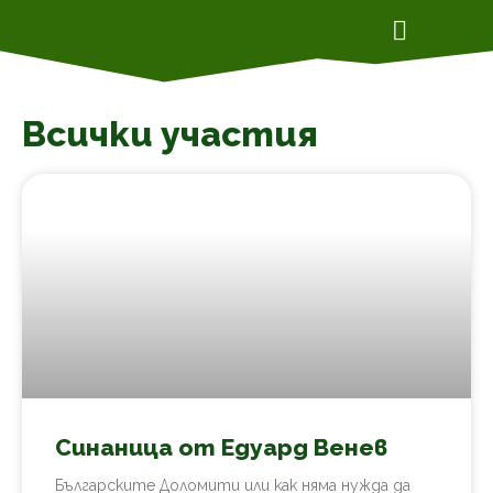
Всички участия
Синаница от Едуард Венев
Българските Доломити или как няма нужда да