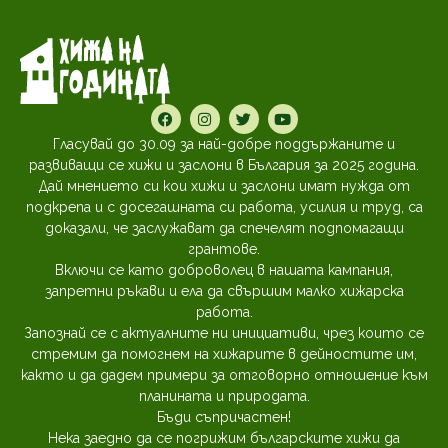
Гласувай до 30.09 за най-добре поддържаните и
развиващи се хижи и заслони в България за 2025 година.
Дай мнението си кои хижи и заслони имат нужда от
подкрепа и с досегашната си работа, усилия и труд, са
доказали, че заслужават да спечелят подпомагащи
грантове.
Включи се като доброволец в нашата кампания,
запретни ръкави и ела да свършим малко хижарска
работа.
Запознай се с актуалните ни инициативи, чрез които се
стремим да помогнем на хижарите в дейностите им,
както и да дадем примери за отговорно отношение към
планината и природата.
Бъди съпричастен!
Нека заедно да се погрижим българските хижи да