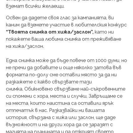
вземат всички желаещи.
Освен да дадете своя глас за кампанията, ви
каним да вземете участие в любителския конкурс
“Твоята снимка от хижа/заслон”,
като ни
покажете ваша любима снимка от преживяване
на хижа/заслон.
Една снимка може да бъде повече от 1000 думи, но
не пречи да добавите и още няколко затова във
формата по-долу сме оставли място за да ни
разкажете с какво свързвате тази
снимка.
Обикновено свързваме най-съкровенните
си спомени с хора, места и случки. Завръщаме се
на места, които наистина са оставили ярък
отпечатък в нас. Разказвайки ни вашата
история, свързана с хижа или заслон, ще даде
възможност и на други хора да се заразят с
магията на планината и да открият своето