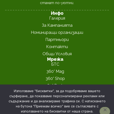
станат по-уютни.
Инфо
Галерия
За Кампанията
Номиниращи организации
Партньори
Контакти
Общи Условия
Мрежа
БТС
360° Mag
360° Shop
360° Peaks
Архив
Използваме "бисквитки", за да подобряваме вашето
"Хижа на Годината" 2023
сърфиране, да показваме персонализирани реклами или
съдържание и да анализираме трафика си. С натискането
"Хижа на Годината" 2024
на бутона "Приемам всичко" вие се съгласявате с
използването на бисквитки от наша страна.
360° Magazine © 2026
Политика за поверителност