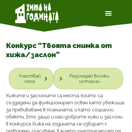
Конкурс “Твоята снимка от
хижа/заслон”
Участвай
Разгледай всички
сега
истории
Хижите и заслоните са места, които са
създадени да функционират освен като убежище
за пребиваване в планината, и като социални
обекти. Ето защо и най-добрите хижи и заслони
в конкурса Хижа на годината се избират с
отворено гласуване, в което участие могат да