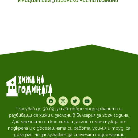
Инициатива „Пиринско Чисти планини“
Гласувай до 30.09 за най-добре поддържаните и
развиващи се хижи и заслони в България за 2025 година.
Дай мнението си кои хижи и заслони имат нужда от
подкрепа и с досегашната си работа, усилия и труд, са
доказали, че заслужават да спечелят подпомагащи