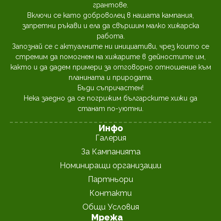
грантове.
Включи се като доброволец в нашата кампания,
запретни ръкави и ела да свършим малко хижарска
работа.
Запознай се с актуалните ни инициативи, чрез които се
стремим да помогнем на хижарите в дейностите им,
както и да дадем примери за отговорно отношение към
планината и природата.
Бъди съпричастен!
Нека заедно да се погрижим българските хижи да
станат по-уютни.
Инфо
Галерия
За Кампанията
Номиниращи организации
Партньори
Контакти
Общи Условия
Мрежа