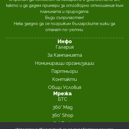
както и да дадем примери за отговорно отношение към
планината и природата.
Бъди съпричастен!
Нека заедно да се погрижим българските хижи да
станат по-уютни.
Инфо
Галерия
За Кампанията
Номиниращи организации
Партньори
Контакти
Общи Условия
Мрежа
БТС
360° Mag
360° Shop
360° Peaks