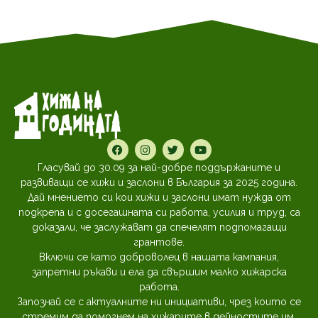
Гласувай до 30.09 за най-добре поддържаните и
развиващи се хижи и заслони в България за 2025 година.
Дай мнението си кои хижи и заслони имат нужда от
подкрепа и с досегашната си работа, усилия и труд, са
доказали, че заслужават да спечелят подпомагащи
грантове.
Включи се като доброволец в нашата кампания,
запретни ръкави и ела да свършим малко хижарска
работа.
Запознай се с актуалните ни инициативи, чрез които се
стремим да помогнем на хижарите в дейностите им,