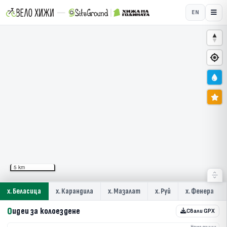
EN
5 km
х. Беласица
х. Карандила
х. Мазалат
х. Руй
х. Фенера
Избрана хижа: Хижа Беласица
0
идеи за колоездене
Свали GPX