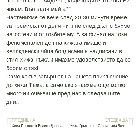
посрещна с : “Айде бе, къде ходите, от кога Ви
чакам. Вън вали май а?”
Настанихме се вече след 20-30 минути време
за премисъл от деня ни и не след дълго бяхме
нагостени и от гозбите му. А за финал на този
феноменален ден на хижата имаше и
великденски яйца боядисани и надписани в
стил Хижа Тъжа и имахме удоволствието да се
борим с тях!
Само какъв завършек на нашето приключение
до хижа Тъжа, а само ако знаехме още колко
много ни очакваше пред нас в следващите
дни..
ПРЕДИШНА
СЛЕДВАЩА
Хижа Плевен от Велина Данова
Хижа Грънчар от Станислава Белчева