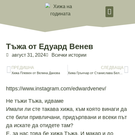
Стани добровол
Тъжа от Едуард Венев
август 31, 2024
Всички истории
ПРЕДИШНА
СЛЕДВАЩА
Хижа Плевен от Велина Данова
Хижа Грънчар от Станислава Белчева
https://www.instagram.com/edwardvenev/
Не тъжи Тъжа, идваме
Имали ли сте такава хижа, към която винаги да
сте били привличани, придърпвани и всеки път
да искате да отидете там?
Е, за нас това бе хижа Тъжа. И макар и до