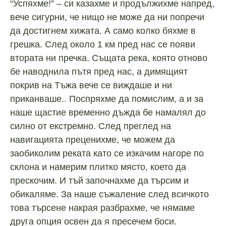
“Успяхме!” – си казахме и продължихме напред,
вече сигурни, че нищо не може да ни попречи
да достигнем хижата. А само колко бяхме в
грешка. След около 1 км пред нас се появи
втората ни пречка. Същата река, която отново
бе наводнила пътя пред нас, а димящият
покрив на Тъжа вече се виждаше и ни
приканваше.. Поспряхме да помислим, а и за
наше щастие временно дъжда бе намалял до
силно от екстремно. След преглед на
навигацията преценихме, че можем да
заобиколим реката като се изкачим нагоре по
склона и намерим плитко място, което да
прескочим. И тъй започнахме да търсим и
обикаляме. За наше съжаление след всичкото
това търсене накрая разбрахме, че нямаме
друга опция освен да я пресечем боси.