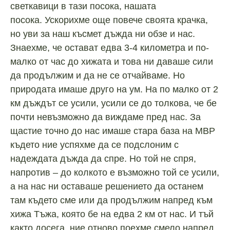
светкавици в тази посока, нашата
посока. Ускорихме още повече своята крачка,
но уви за наш късмет дъжда ни обзе и нас.
Знаехме, че остават едва 3-4 километра и по-
малко от час до хижата и това ни даваше сили
да продължим и да не се отчайваме. Но
природата имаше друго на ум. На по малко от 2
км дъждът се усили, усили се до толкова, че бе
почти невъзможно да виждаме пред нас. За
щастие точно до нас имаше стара база на МВР
където ние успяхме да се подслоним с
надеждата дъжда да спре. Но той не спря,
напротив – до колкото е възможно той се усили,
а на нас ни оставаше решението да останем
там където сме или да продължим напред към
хижа Тъжа, която бе на едва 2 км от нас. И тъй
както досега, ние отново поехме смело напред.