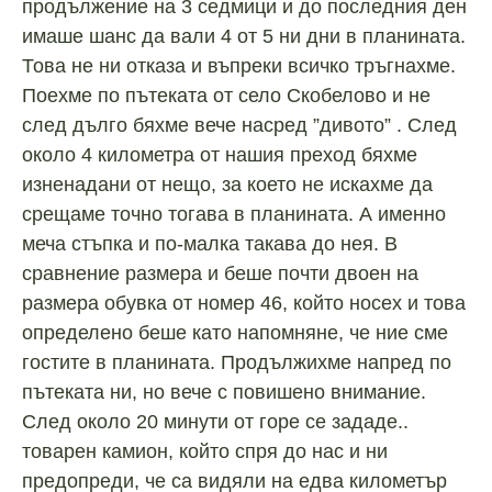
продължение на 3 седмици и до последния ден
имаше шанс да вали 4 от 5 ни дни в планината.
Това не ни отказа и въпреки всичко тръгнахме.
Поехме по пътеката от село Скобелово и не
след дълго бяхме вече насред ”дивото” . След
около 4 километра от нашия преход бяхме
изненадани от нещо, за което не искахме да
срещаме точно тогава в планината. А именно
меча стъпка и по-малка такава до нея. В
сравнение размера и беше почти двоен на
размера обувка от номер 46, който носех и това
определено беше като напомняне, че ние сме
гостите в планината. Продължихме напред по
пътеката ни, но вече с повишено внимание.
След около 20 минути от горе се зададе..
товарен камион, който спря до нас и ни
предопреди, че са видяли на едва километър