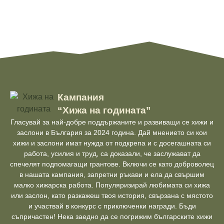
Кампания
“Хижа на годината”
Гласувай за най-добре поддържаните и развиващи се хижи и
заслони в България за 2024 година. Дай мнението си кои
хижи и заслони имат нужда от подкрепа и с досегашната си
работа, усилия и труд, са доказали, че заслужават да
спечелят подпомагащи грантове. Включи се като доброволец
в нашата кампания, запретни ръкави и ела да свършим
малко хижарска работа. Популяризирай любимата си хижа
или заслон, като разкажеш твоя история, свързана с мястото
и участвай в конкурс с приключенки награди. Бъди
съпричастен! Нека заедно да се погрижим българските хижи