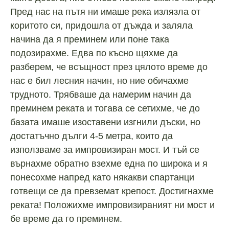
Пред нас на пътя ни имаше река излязла от
коритото си, придошла от дъжда и заляла
начина да я преминем или поне така
подозирахме. Едва по късно щяхме да
разберем, че всъщност през цялото време до
нас е бил лесния начин, но ние обичахме
трудното. Трябваше да намерим начин да
преминем реката и тогава се сетихме, че до
базата имаше изоставени изгнили дъски, но
достатъчно дълги 4-5 метра, които да
използваме за импровизиран мост. И тъй се
върнахме обратно взехме една по широка и я
понесохме напред като някакви спартанци
готвещи се да превземат крепост. Достигнахме
реката! Положихме импровизираният ни мост и
бе време да го преминем.