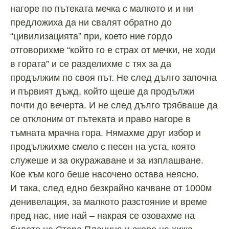
нагоре по пътеката мечка с малкото и и ни
предложиха да ни свалят обратно до
“цивилизацията” при, което ние гордо
отговорихме “който го е страх от мечки, не ходи
в гората” и се разделихме с тях за да
продължим по своя път. Не след дълго започна
и първият дъжд, който щеше да продължи
почти до вечерта. И не след дълго трябваше да
се отклоним от пътеката и право нагоре в
тъмната мрачна гора. Нямахме друг избор и
продължихме смело с песен на уста, която
служеше и за окуражаване и за изплашване.
Кое към кого беше насочено остава неясно.
И така, след едно безкрайно качване от 1000м
денивелация, за малкото разстояние и време
пред нас, ние най – накрая се озовахме на