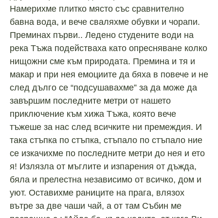
Намерихме плитко място със сравнително
бавна вода, и вече сваляхме обувки и чорапи.
Преминах първи.. Ледено студените води на
река Тъжа подействаха като опресняване колко
нищожни сме към природата. Премина и тя и
макар и при нея емоциите да бяха в повече и не
след дълго се “подсушавахме” за да може да
завършим последните метри от нашето
приключение към хижа Тъжа, която вече
тъжеше за нас след всичките ни премеждия. И
така стъпка по стъпка, стъпало по стъпало ние
се изкачихме по последните метри до нея и ето
я! Излязла от мъглите и изпарения от дъжда,
бяла и прелестна независимо от всичко, дом и
уют. Оставихме раниците на прага, влязох
вътре за две чаши чай, а от там Събин ме