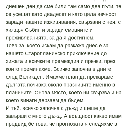
днешен ден да сме били там само два пъти, те
се усещат като двадесет и като цяла вечност
заради нашите изживявания, свързани с нея, с
хижаря Събин и заради емоциите и
преживяванията, за да я достигнем.
Това за, което искам да разкажа днес е за
нашето Старопланинско приключение до
хижата и всичките премеждия и пречки, през
които преминахме. Всичко започна в дните
след Великден. Имахме план да прекараме
дългата почивка около празниците именно в
планините. Онова място, което ни свързва и на
което винаги дерзаем да бъдем.
И тъй, всичко започна с дъжд и щеше да
завърши с много дъжд. А всъщност какво имам
предвид бе това, че прогнозата я следяхме в