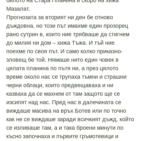
билото на Стара Планина и скоро на хижа
Мазалат.
Прогнозата за вторият ни ден бе отново
дъждовна, но този път имахме един прозорец
рано сутрин в, които ние трябваше да стигнем
до милия ни дом – хижа Тъжа. И тъй ние
поехме по своя път. И само колко приказно-
зловещ бе той. Нямаше нито един човек в
цялата планина по пътя ни, а през цялото
време около нас се трупаха тъмни и страшни
черни облаци, които предвещаваха и ни
казваха да се махнем от там защото ще се
изсипят над нас. Пред нас в далечината се
виждаше масива на връх Ботев или по точно
как не се виждаше заради всичкият дъжд, който
се изливаше там, а и така броени минути по
късно започнаха и първите гръмотевици и