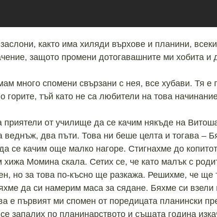
заслони, както има хиляди върхове и планини, всеки 
ачение, защото промени дотогавашните ми хобита и 
ам много спомени свързани с нея, все хубави. Тя е 
 горите, тъй като не са любители на това начинание
 приятели от училище да се качим някъде на Витоша.
а веднъж, два пъти. Това ни беше целта и тогава – Б
да се качим още малко нагоре. Стигнахме до копитот
хижа Момина скала. Сетих се, че като малък с род
ен, но за това по-късно ще разкажа. Решихме, че ще 
яхме да си намерим маса за сядане. Бяхме си взели 
а е първият ми спомен от поредицата планински пре
 се запалих по планинарството и същата година изка