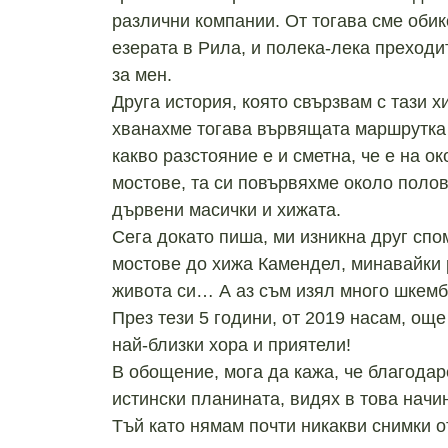
различни компании. От тогава сме обик
езерата в Рила, и полека-лека преходи
за мен.
Друга история, която свързвам с тази х
хванахме тогава вървящата маршрутка 
какво разстояние е и сметна, че е на о
мостове, та си повървяхме около поло
дървени масички и хижата.
Сега докато пиша, ми изникна друг спо
мостове до хижа Камендел, минавайки 
живота си… А аз съм изял много шкемб
През тези 5 години, от 2019 насам, ощ
най-близки хора и приятели!
В обощение, мога да кажа, че благода
истински планината, видях в това начи
Тъй като нямам почти никакви снимки о