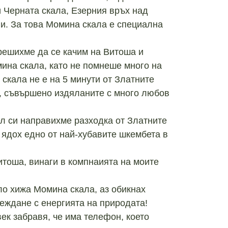
и Черната скала, Езерния връх над
ни. За това Момина скала е специална
и решихме да се качим на Витоша и
ина скала, като не помнеше много на
 скала не е на 5 минути от Златните
а, съвършено издяланите с много любов
ел си направихме разходка от Златните
ядох едно от най-хубавите шкембета в
итоша, винаги в компнаията на моите
ло хижа Момина скала, аз обикнах
реждане с енергията на природата!
ек забравя, че има телефон, което