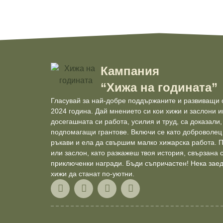
Кампания
“Хижа на годината”
Гласувай за най-добре поддържаните и развиващи с
2024 година. Дай мнението си кои хижи и заслони и
досегашната си работа, усилия и труд, са доказали,
подпомагащи грантове. Включи се като доброволец
ръкави и ела да свършим малко хижарска работа. 
или заслон, като разкажеш твоя история, свързана с
приключенки награди. Бъди съпричастен! Нека заед
хижи да станат по-уютни.