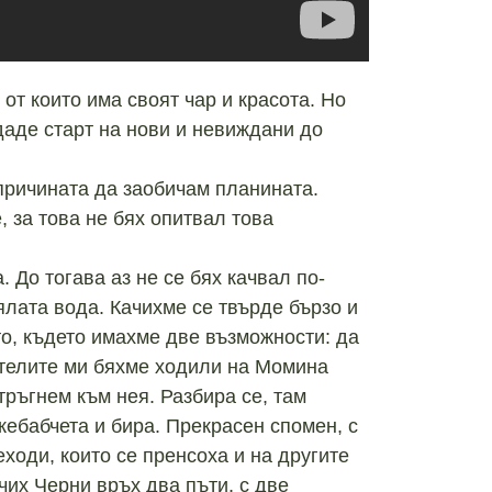
от които има своят чар и красота. Но
даде старт на нови и невиждани до
причината да заобичам планината.
, за това не бях опитвал това
 До тогава аз не се бях качвал по-
ялата вода. Качихме се твърде бързо и
о, където имахме две възможности: да
ителите ми бяхме ходили на Момина
тръгнем към нея. Разбира се, там
кебабчета и бира. Прекрасен спомен, с
ходи, които се пренсоха и на другите
чих Черни връх два пъти, с две