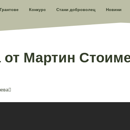
Грантове
Конкурс
Стани доброволец
Новини
 от Мартин Стоим
чева