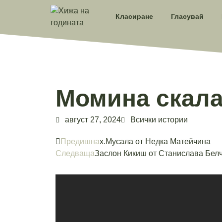
Класиране
Гласувай
Момина скала
август 27, 2024
Всички истории
Предишна
х.Мусала от Недка Матейчина
Следваща
Заслон Кикиш от Станислава Бел