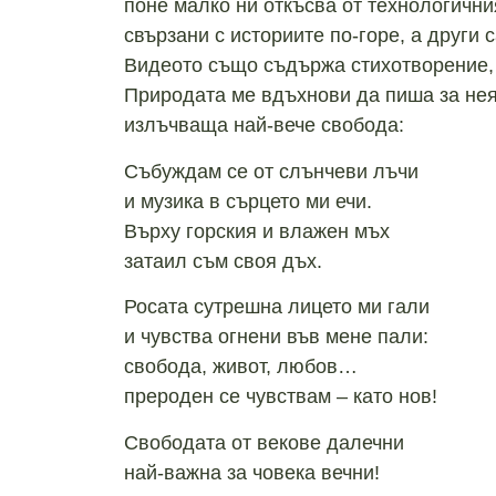
поне малко ни откъсва от технологичния
свързани с историите по-горе, а други 
Видеото също съдържа стихотворение, 
Природата ме вдъхнови да пиша за нея,
излъчваща най-вече свобода:
Събуждам се от слънчеви лъчи
и музика в сърцето ми ечи.
Върху горския и влажен мъх
затаил съм своя дъх.
Росата сутрешна лицето ми гали
и чувства огнени във мене пали:
свобода, живот, любов…
прероден се чувствам – като нов!
Свободата от векове далечни
най-важна за човека вечни!