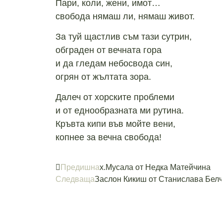
Пари, коли, жени, имот…
свобода нямаш ли, нямаш живот.
За туй щастлив съм тази сутрин,
обграден от вечната гора
и да гледам небосвода син,
огрян от жълтата зора.
Далеч от хорските проблеми
и от еднообразната ми рутина.
Кръвта кипи във мойте вени,
копнее за вечна свобода!
Предишна
х.Мусала от Недка Матейчина
Следваща
Заслон Кикиш от Станислава Бел