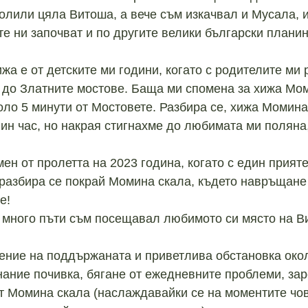
олили цяла Витоша, а вече съм изкачвал и Мусала, 
те ни започват и по другите велики български плани
ижа е от детските ми години, когато с родителите м
до Златните мостове. Баща ми спомена за хижа Мом
коло 5 минути от Мостовете. Разбира се, хижа Момина
вин час, но накрая стигнахме до любимата ми полян
мен от пролетта на 2023 година, когато с един прият
разбира се покрай Момина скала, където навръщане 
е!
е много пъти съм посещавал любимото си място на В
рение на поддържаната и приветлива обстановка око
нание почивка, бягане от ежедневните проблеми, за
т Момина скала (наслаждавайки се на моментите чов