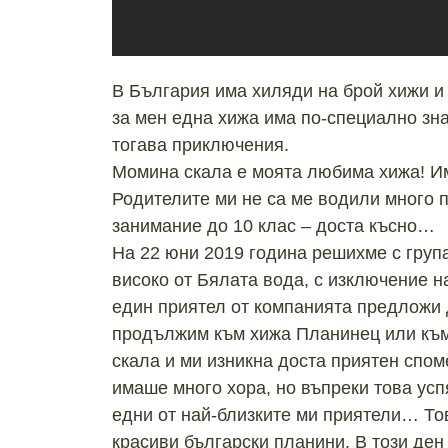
В България има хиляди на брой хижи и 
за мен една хижа има по-специално зн
тогава приключения.
Момина скала е моята любима хижа! Им
Родителите ми не са ме водили много по
занимание до 10 клас – доста късно…
На 22 юни 2019 година решихме с група
високо от Бялата вода, с изключение н
един приятел от компанията предложи 
продължим към хижа Планинец или към 
скала и ми изникна доста приятен спом
имаше много хора, но въпреки това усп
едни от най-близките ми приятели… Тов
красиви български планини. В този ден